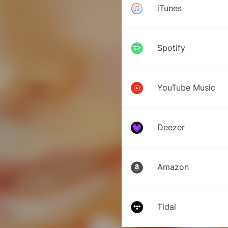
iTunes
Spotify
YouTube Music
Deezer
Amazon
Tidal